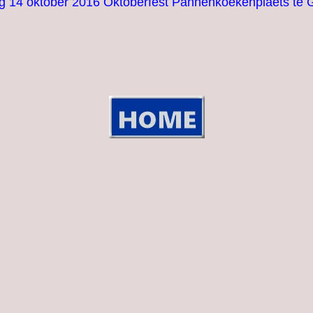
ag 14 oktober 2016 Oktoberfest Pannenkoekenplaets te G